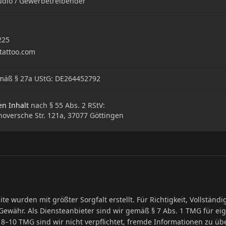
udio / Gewerbetreibender
225
tattoo.com
äß § 27a UStG: DE264452792
en Inhalt
nach § 55 Abs. 2 RStV:
oversche Str. 121a, 37077 Göttingen
te wurden mit größter Sorgfalt erstellt. Für Richtigkeit, Vollständi
ewähr. Als Diensteanbieter sind wir gemäß § 7 Abs. 1 TMG für eig
 8–10 TMG sind wir nicht verpflichtet, fremde Informationen zu ü