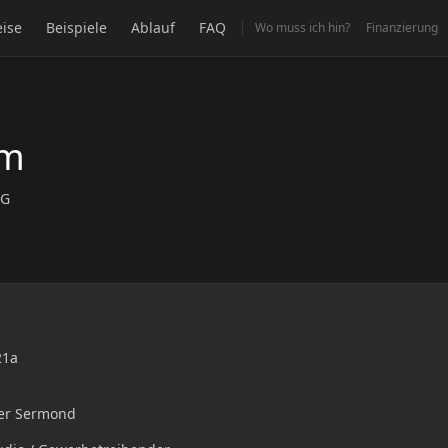
eise
Beispiele
Ablauf
FAQ
Wo muss ich hin?
Finanzierung
um
MG
21a
er Sermond