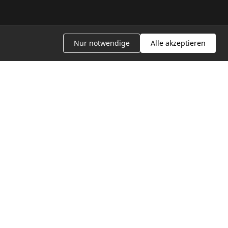
Nur notwendige
Alle akzeptieren
STUDIO
Instagram
Google Bewertungen
Impressum
Datenschutz
AGB