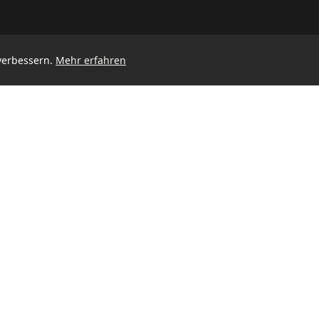
verbessern.
Mehr erfahren
SERVICE
Wo muss ich hin?
Finanzierung
Gutschein kaufen